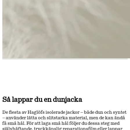
Så lappar du en dunjacka
De flesta av Haglöfs isolerade jackor – både dun och syntet
– använder lätta och slitstarka material, men de kan ändå
få små hål. För att laga små hål följer du dessa steg med
självhäftande, tryckkänslig reparationsfilm eller lappar