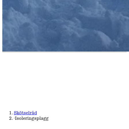
Isolerade dunprodukter
Care and repair
Skötselråd
·
Isoleringsplagg