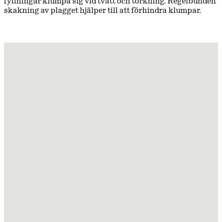
fyllningar klumpa sig vid tvätt och torkning. Regelbunden
skakning av plagget hjälper till att förhindra klumpar.