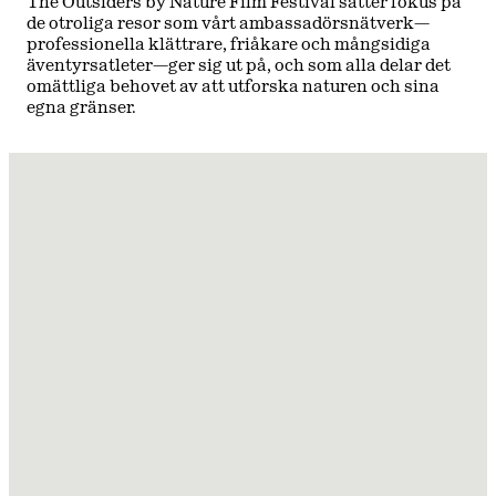
The Outsiders by Nature Film Festival sätter fokus på
de otroliga resor som vårt ambassadörsnätverk—
professionella klättrare, friåkare och mångsidiga
äventyrsatleter—ger sig ut på, och som alla delar det
omättliga behovet av att utforska naturen och sina
egna gränser.