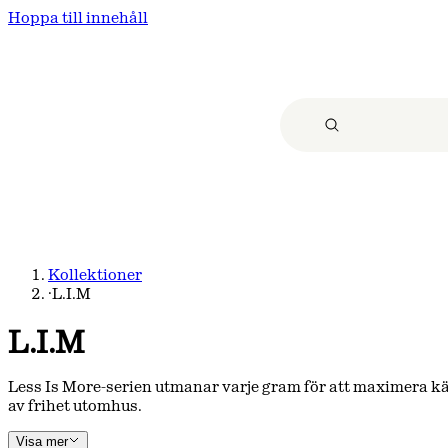
Hoppa till innehåll
Kollektioner
·
L.I.M
L.I.M
Less Is More-serien utmanar varje gram för att maximera k
av frihet utomhus.
Visa mer