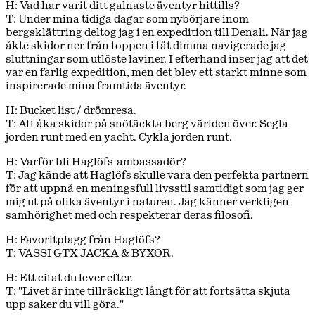
H: Vad har varit ditt galnaste äventyr hittills?
T: Under mina tidiga dagar som nybörjare inom
bergsklättring deltog jag i en expedition till Denali. När jag
åkte skidor ner från toppen i tät dimma navigerade jag
sluttningar som utlöste laviner. I efterhand inser jag att det
var en farlig expedition, men det blev ett starkt minne som
inspirerade mina framtida äventyr.
H: Bucket list / drömresa.
T: Att åka skidor på snötäckta berg världen över. Segla
jorden runt med en yacht. Cykla jorden runt.
H: Varför bli Haglöfs-ambassadör?
T: Jag kände att Haglöfs skulle vara den perfekta partnern
för att uppnå en meningsfull livsstil samtidigt som jag ger
mig ut på olika äventyr i naturen. Jag känner verkligen
samhörighet med och respekterar deras filosofi.
H: Favoritplagg från Haglöfs?
T: VASSI GTX JACKA & BYXOR.
H: Ett citat du lever efter.
T: "Livet är inte tillräckligt långt för att fortsätta skjuta
upp saker du vill göra."