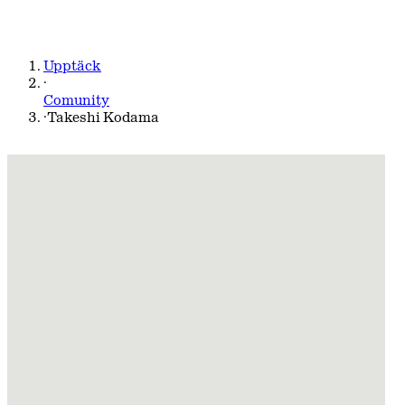
Upptäck
·
Comunity
·
Takeshi Kodama