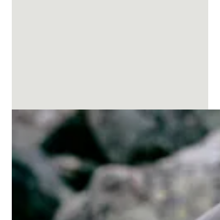
Överdelar dam
Dam skor & stövlar
Friluftsutrustning