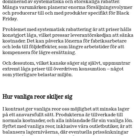
dominerad av systematiska och storskaliga rabatter.
Många varumärken planerar enorma försäljningsvolymer
och producerar till och med produkter specifikt för Black
Friday.
Problemet med systematisk rabattering är att priser hålls
konstgjort låga, vilket pressar leverantörskedjan att sänka
kostnader. Det kan påverka lönerna för fabriksarbetare
och leda till följdeffekter, som längre arbetstider för att
kompensera för lägre ersättning.
Och dessutom, vilket kanske säger sig självt, uppmuntrar
extremt låga priser till överdriven konsumtion – något
som ytterligare belastar miljön.
Hur vanliga reor skiljer sig
I kontrast ger vanliga reor oss möjlighet att minska lager
på ett ansvarsfullt sätt. Produkterna är tillverkade till
normala kostnader, och alla inblandade får sin vanliga lön.
Syftet med vanliga reor, inklusive våra outletbutiker, är att
balansera lagernivåerna, där eventuella prissänkningar