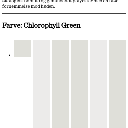
økologisk bomuld og genanvendt polyester med en blød
fornemmelse mod huden.
Farve: Chlorophyll Green