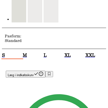
Pasform:
Standard
S
M
L
XL
XXL
Læg i indkøbskurv