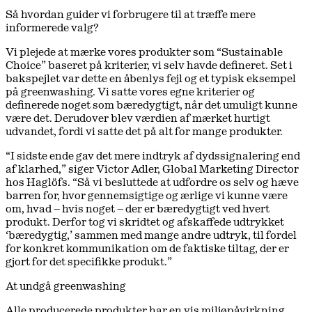
Så hvordan guider vi forbrugere til at træffe mere
informerede valg?
Vi plejede at mærke vores produkter som “Sustainable
Choice” baseret på kriterier, vi selv havde defineret. Set i
bakspejlet var dette en åbenlys fejl og et typisk eksempel
på greenwashing. Vi satte vores egne kriterier og
definerede noget som bæredygtigt, når det umuligt kunne
være det. Derudover blev værdien af mærket hurtigt
udvandet, fordi vi satte det på alt for mange produkter.
“I sidste ende gav det mere indtryk af dydssignalering end
af klarhed,” siger Victor Adler, Global Marketing Director
hos Haglöfs. “Så vi besluttede at udfordre os selv og hæve
barren for, hvor gennemsigtige og ærlige vi kunne være
om, hvad – hvis noget – der er bæredygtigt ved hvert
produkt. Derfor tog vi skridtet og afskaffede udtrykket
‘bæredygtig,’ sammen med mange andre udtryk, til fordel
for konkret kommunikation om de faktiske tiltag, der er
gjort for det specifikke produkt.”
At undgå greenwashing
Alle producerede produkter har en vis miljøpåvirkning.