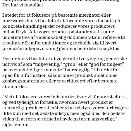
Det har vi fastslået.
I stedet for at fokusere på bestemte mærkater eller
buzzwords har vi besluttet at fordoble vores indsats på
konkrete handlinger, der reducerer vores produkters
miljøaftryk. Alle vores produktpåstande skal kunne
understøttes af videnskabelig dokumentation, referere til
resultater fremfor ambitioner og forholde sig til hvert
produkts miljøpåvirkning gennem hele dets livscyklus.
Derfor har vi besluttet at vaske alle tvetydige og generiske
udtryk af som “miljøvenlig,” “grøn” eller “god for miljøet”
ud over det tidligere nævnte “bæredygtig,” til fordel for
specifik information såsom om et produkt indeholder
genbrugsmaterialer eller er certificeret efter bestemte
standarder.
“Ved at fokusere vores indsats der, hvor vi får størst effekt,
og ved tydeligt at fortælle, hvordan hvert produkt er
ansvarligt produceret, håber vi at udstyre vores forbrugere
ikke kun med det bedste udstyr, men også med den bedste
viden til at fortsætte med at nyde naturen ansvarligt,”
siger Victor.