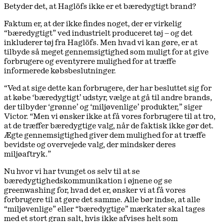
Betyder det, at Haglöfs ikke er et bæredygtigt brand?
Faktum er, at der ikke findes noget, der er virkelig
“bæredygtigt” ved industrielt produceret tøj – og det
inkluderer tøj fra Haglöfs. Men hvad vi kan gøre, er at
tilbyde så meget gennemsigtighed som muligt for at give
forbrugere og eventyrere mulighed for at træffe
informerede købsbeslutninger.
“Ved at sige dette kan forbrugere, der har besluttet sig for
at købe ‘bæredygtigt’ udstyr, vælge at gå til andre brands,
der tilbyder ‘grønne’ og ‘miljøvenlige’ produkter,” siger
Victor. “Men vi ønsker ikke at få vores forbrugere til at tro,
at de træffer bæredygtige valg, når de faktisk ikke gør det.
Ægte gennemsigtighed giver dem mulighed for at træffe
bevidste og overvejede valg, der mindsker deres
miljøaftryk.”
Nu hvor vi har tvunget os selv til at se
bæredygtighedskommunikation i øjnene og se
greenwashing for, hvad det er, ønsker vi at få vores
forbrugere til at gøre det samme. Alle bør indse, at alle
“miljøvenlige” eller “bæredygtige” mærkater skal tages
med et stort gran salt, hvis ikke afvises helt som