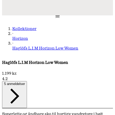
Kollektioner
·
Horizon
·
Haglöfs L.I.M Horizon Low Women
Haglöfs L.I.M Horizon Low Women
1.199 kr.
4.2
5 anmeldelser
Superlette og åndbare sko til hurtige vandreture i højt