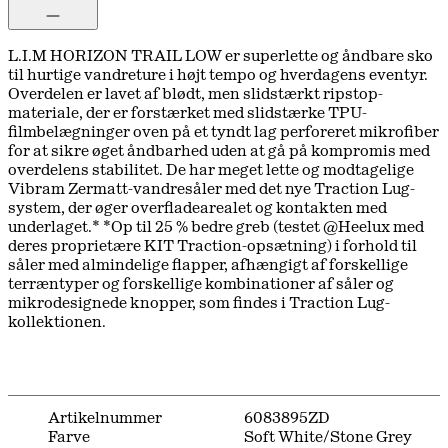
L.I.M HORIZON TRAIL LOW er superlette og åndbare sko
til hurtige vandreture i højt tempo og hverdagens eventyr.
Overdelen er lavet af blødt, men slidstærkt ripstop-
materiale, der er forstærket med slidstærke TPU-
filmbelægninger oven på et tyndt lag perforeret mikrofiber
for at sikre øget åndbarhed uden at gå på kompromis med
overdelens stabilitet. De har meget lette og modtagelige
Vibram Zermatt-vandresåler med det nye Traction Lug-
system, der øger overfladearealet og kontakten med
underlaget.* *Op til 25 % bedre greb (testet @Heelux med
deres proprietære KIT Traction-opsætning) i forhold til
såler med almindelige flapper, afhængigt af forskellige
terræntyper og forskellige kombinationer af såler og
mikrodesignede knopper, som findes i Traction Lug-
kollektionen.
Artikelnummer
6083895ZD
Farve
Soft White/Stone Grey