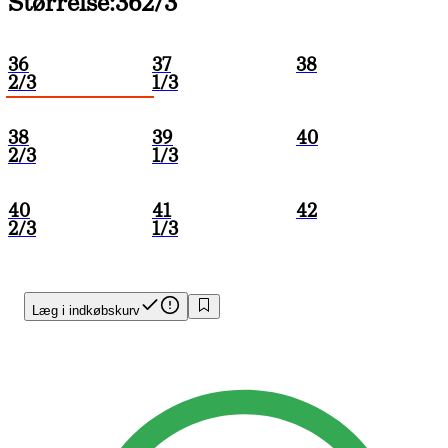
Størrelse:
36
2/3
36
37
38
2/3
1/3
38
39
40
2/3
1/3
40
41
42
2/3
1/3
Læg i indkøbskurv