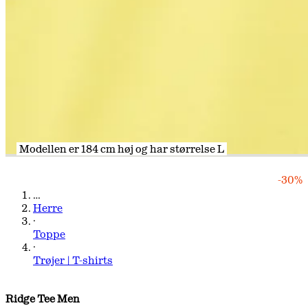
Modellen er 184 cm høj og har størrelse L
Modellen er 184 cm høj og har størrelse L
Modellen er 184 cm høj og har størrelse L
Modellen er 184 cm høj og har størrelse L
-30%
…
Herre
·
Toppe
·
Trøjer | T-shirts
Ridge Tee Men