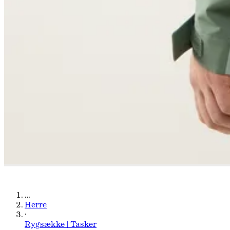
…
Herre
·
Rygsække | Tasker