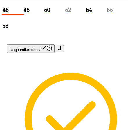
46
48
50
52
54
56
58
Læg i indkøbskurv