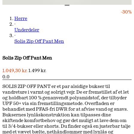
-30%
Herre
·
Underdeler
·
Solis Zip Off Pant Men
Solis Zip Off Pant Men
1.049,30 kr.
1.499 kr.
0.0
SOLIS ZIP OFF PANT er et par alsidige bukser til
vandreture i varmt og solrigt vejr. De er fremstillet af et let
og holdbart 100 % genanvendt polyamidstof, der tilbyder
UPF 50+ via sin fremstillingsmetode. Overfladen er
behandlet med PFAS-fri DWR for at afvise vand og snavs.
Buksernes lynlåskonstruktion kan tilpasses dine
skiftende komfortbehov og gør det muligt at lave dem om
til 3/4-bukser eller shorts. Du finder også en justerbar talje
med et vævet bælte, nethåndlommer med lynlås og