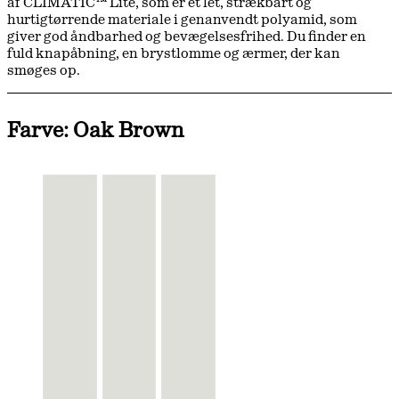
af CLIMATIC™ Lite, som er et let, strækbart og
hurtigtørrende materiale i genanvendt polyamid, som
giver god åndbarhed og bevægelsesfrihed. Du finder en
fuld knapåbning, en brystlomme og ærmer, der kan
smøges op.
Farve: Oak Brown