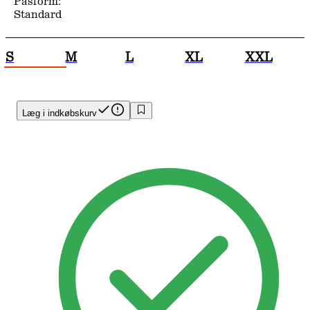
Pasform:
Standard
S
M
L
XL
XXL
Læg i indkøbskurv