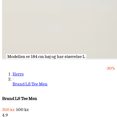
Modellen er 184 cm høj og har størrelse L
Modellen er 184 cm høj og har størrelse L
Modellen er 184 cm høj og har størrelse L
Modellen er 184 cm høj og har størrelse L
-30%
Herre
·
Brand LS Tee Men
Brand LS Tee Men
350 kr.
500 kr.
4.9