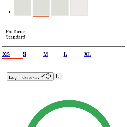
Pasform:
Standard
XS
S
M
L
XL
Læg i indkøbskurv