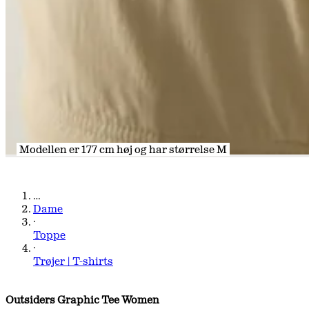
Modellen er 177 cm høj og har størrelse M
Modellen er 177 cm høj og har størrelse M
Modellen er 177 cm høj og har størrelse M
Modellen er 177 cm høj og har størrelse M
…
Dame
·
Toppe
·
Trøjer | T-shirts
Outsiders Graphic Tee Women