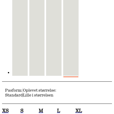
Pasform:
Oplevet størrelse:
Standard
Lille i størrelsen
XS
S
M
L
XL