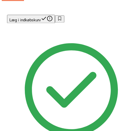
Læg i indkøbskurv