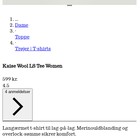
…
Dame
·
Toppe
·
Trøjer | T-shirts
Kaise Wool LS Tee Women
599 kr.
4.5
4 anmeldelser
Langærmet t-shirt til lag-på-lag. Merinouldblanding og
overlock-sømme sikrer komfort.