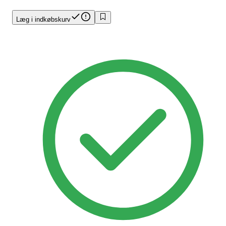
Læg i indkøbskurv