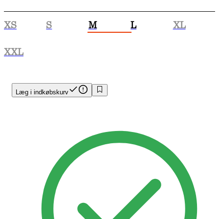
XS
S
M
L
XL
XXL
Læg i indkøbskurv