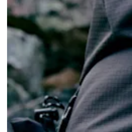
Outdoor-Ausrüstung
Ausrüstung Zubehör
Mützen | Hüte | Kappen
Sovsäckar
Herren Outdoor-Bekleidung
Damen Outdoor-Bekleidung