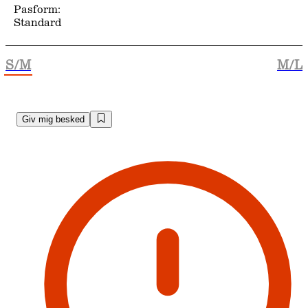
Pasform:
Standard
S/M
M/L
Giv mig besked