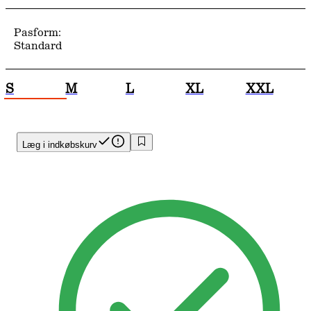
Pasform:
Standard
S
M
L
XL
XXL
Læg i indkøbskurv