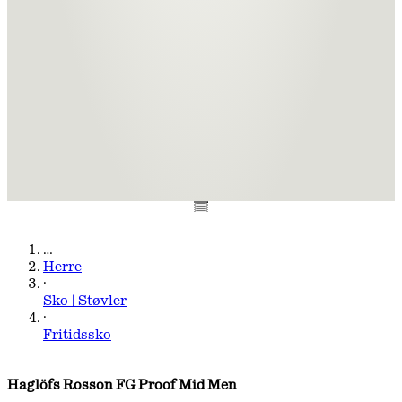
…
Herre
·
Sko | Støvler
·
Fritidssko
Haglöfs Rosson FG Proof Mid Men