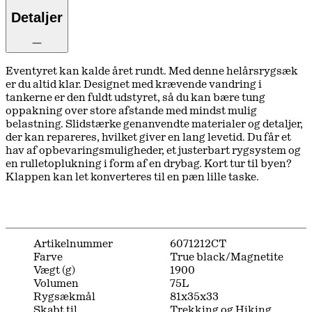
Detaljer
Eventyret kan kalde året rundt. Med denne helårsrygsæk
er du altid klar. Designet med krævende vandring i
tankerne er den fuldt udstyret, så du kan bære tung
oppakning over store afstande med mindst mulig
belastning. Slidstærke genanvendte materialer og detaljer,
der kan repareres, hvilket giver en lang levetid. Du får et
hav af opbevaringsmuligheder, et justerbart rygsystem og
en rulletoplukning i form af en drybag. Kort tur til byen?
Klappen kan let konverteres til en pæn lille taske.
Artikelnummer
6071212CT
Farve
True black/Magnetite
Vægt (g)
1900
Volumen
75L
Rygsækmål
81x35x33
Skabt til
Trekking og Hiking