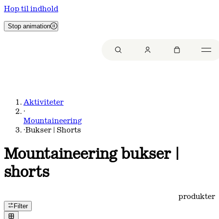
Hop til indhold
Stop animation
Aktiviteter
·
Mountaineering
·
Bukser | Shorts
Mountaineering bukser |
shorts
produkter
Filter