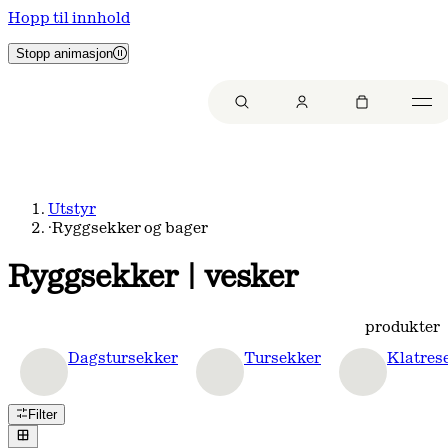
Hopp til innhold
Stopp animasjon
Utstyr
·
Ryggsekker og bager
Ryggsekker | vesker
produkter
Dagstursekker
Tursekker
Klatres
Filter