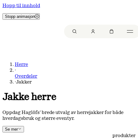
Hopp til innhold
Stopp animasjon
Herre
·
Overdeler
·
Jakker
Jakke herre
Oppdag Haglöfs' brede utvalg av herrejakker for både
hverdagsbruk og større eventyr.
Se mer
produkter