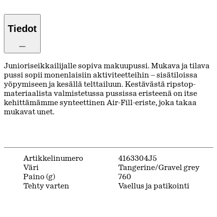
Tiedot
Junioriseikkailijalle sopiva makuupussi. Mukava ja tilava
pussi sopii monenlaisiin aktiviteetteihin – sisätiloissa
yöpymiseen ja kesällä telttailuun. Kestävästä ripstop-
materiaalista valmistetussa pussissa eristeenä on itse
kehittämämme synteettinen Air-Fill-eriste, joka takaa
mukavat unet.
Artikkelinumero
4163304J5
Väri
Tangerine/Gravel grey
Paino (g)
760
Tehty varten
Vaellus ja patikointi