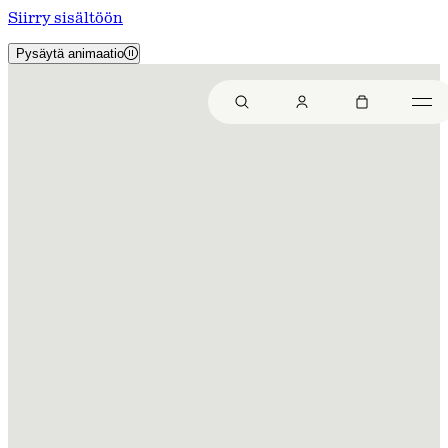
Siirry sisältöön
Pysäytä animaatio