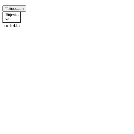
Suodatin
Järjestä
tuotetta