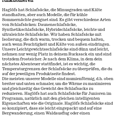
funktionieren
Haglöfs hat Schlafsäcke, die Minusgraden und Kälte
standhalten, aber auch Modelle, die für kühle
Sommernächte geeignet sind. Es gibt verschiedene Arten
von Schlafsäcken: Daunenschlafsäcke,
Synthetikschlafsäcke, Hybridschlafsäcke, leichte und
ultraleichte Schlafsäcke. Wir haben Schlafsäcke mit
Isolierung, die dich warm, trocken und bequem halten,
auch wenn Feuchtigkeit und Kälte von außen eindringen.
Unsere Leichtgewichtsschlafsäcke sind dünn und leicht,
nehmen nur wenig Platz in deinem Rucksack ein und sind
trotzdem frostsicher. Je nach dem Klima, in dem dein
nächstes Abenteuer stattfindet, ist es wichtig, die
Temperaturgrenzen der Schlafsäcke zu überprüfen, die du
auf der jeweiligen Produktseite findest.
Die meisten unserer Modelle sind mumienförmig, d.h. oben
breiter und unten schmaler, um die Wärme zu maximieren
und gleichzeitig das Gewicht des Schlafsacks zu
reduzieren. Haglöfs hat auch Schlafsäcke für Junioren im
Programm, natürlich mit den gleichen intelligenten
Eigenschaften wie die Originale. Haglöfs Schlafsäcke sind
so konzipiert, dass sie leicht eingepackt und auf eine
Bergwanderung, einen Waldausflug oder einen